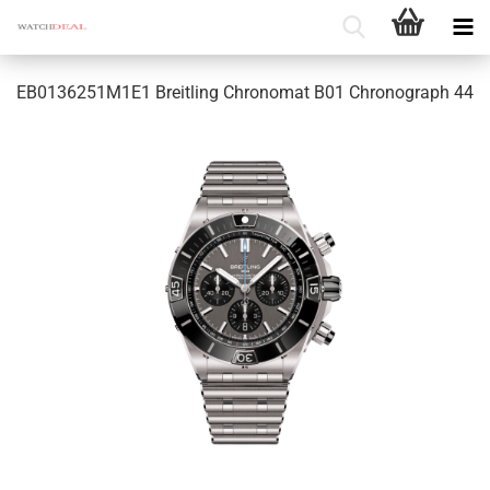
EB0136251M1E1 Breit­ling Chro­no­mat B01 Chro­no­graph 44