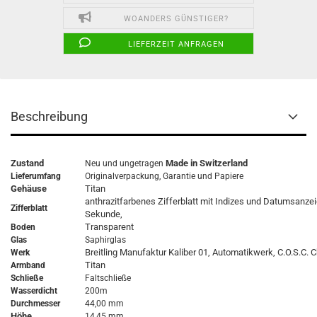
WOANDERS GÜNSTIGER?
LIEFERZEIT ANFRAGEN
Beschreibung
Zustand
Made in Switzerland
Neu und ungetragen
Lieferumfang
Originalverpackung,
Garantie
und Papiere
Gehäuse
Titan
anthrazitfarbenes Zifferblatt mit Indizes und Datumsanzeig
Zifferblatt
Sekunde,
Transparent
Boden
Glas
Saphirglas
Breitling Manufaktur Kaliber 01, Automatikwerk, C.O.S.C.
Werk
Titan
Armband
Schließe
Faltschließe
Wasserdicht
200m
Durchmesser
44,00 mm
Höhe
14,45 mm