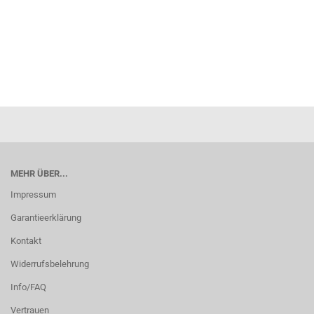
MEHR ÜBER...
Impressum
Garantieerklärung
Kontakt
Widerrufsbelehrung
Info/FAQ
Vertrauen