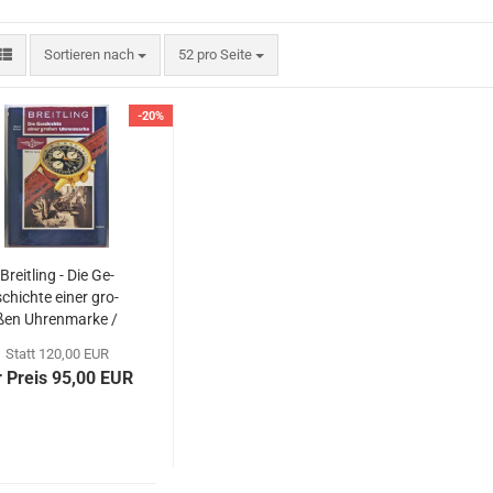
Sortieren nach
pro Seite
Sortieren nach
52 pro Seite
-20%
Breit­ling - Die Ge­
schich­te einer gro­
ßen Uh­ren­mar­ke /
Benno Rich­ter
Statt 120,00 EUR
1992
r Preis 95,00 EUR