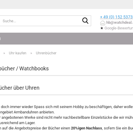
+ 49 (0) 152
5373
Suche...
hb@watchdeal.
★
Google-Bewertu
N
»
»
Uhr kaufen
Uhrenbücher
bücher / Watchbooks
cher über Uhren
doch immer wieder Spass sich mit seinem Hobby zu beschäftigen, daher wollen 
engebiet Armbanduhren anbieten.
r angebotenen Werke sind nicht mehr nachbestellbare Einzelstücke die wir mühs
usreichend am Lager.
n auf die Angebotspreise der Bücher einen
20%igen Nachlass
, sofern Sie ein Bu