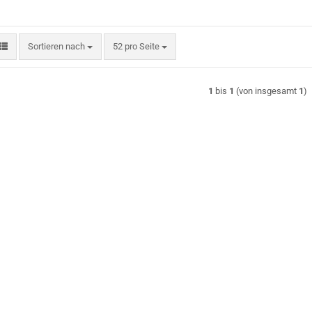
Sortieren nach
pro Seite
Sortieren nach
52 pro Seite
1
bis
1
(von insgesamt
1
)