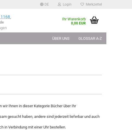
DE
Login
Merkzettel
 1168
Ihr Warenkorb
de
0,00 EUR
ngen
ÜBER UNS
GLOSSAR A-Z
wir Ihnen in dieser Kategorie Bücher über Ihr
am gesucht haben, andere sind jederzeit lieferbar und auch
ch in Verbindung mit einer Uhr bestellen.