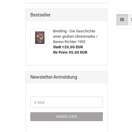
Bestseller
Breit­ling - Die Ge­schich­te
einer gro­ßen Uh­ren­mar­ke /
Benno Rich­ter 1992
Statt 120,00 EUR
Ihr Preis 95,00 EUR
Newsletter-Anmeldung
WEITER
E-
ZUR
Mail
NEWSLETTER-
ANMELDUNG
ANMELDEN