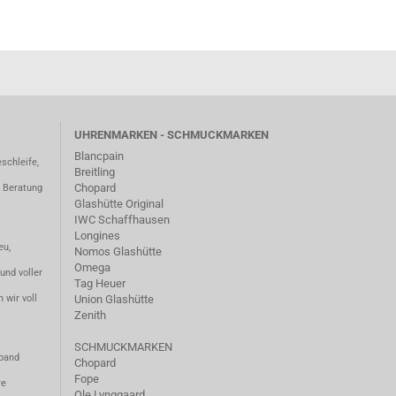
UHRENMARKEN - SCHMUCKMARKEN
Blancpain
schleife,
Breitling
Chopard
– Beratung
Glashütte Original
IWC Schaffhausen
Longines
eu,
Nomos Glashütte
Omega
und voller
Tag Heuer
 wir voll
Union Glashütte
Zenith
SCHMUCKMARKEN
mband
Chopard
Fope
re
Ole Lynggaard