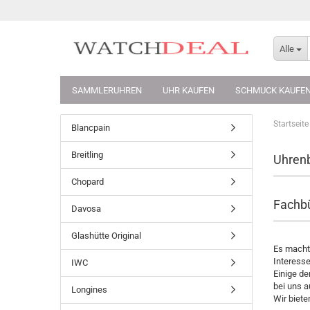
Alle
SAMMLERUHREN
UHR KAUFEN
SCHMUCK KAUFE
Startseite
Blancpain
Breitling
Uhren
Chopard
Fachbü
Davosa
Glashütte Original
Es macht 
Interess
IWC
Einige de
bei uns a
Longines
Wir biete