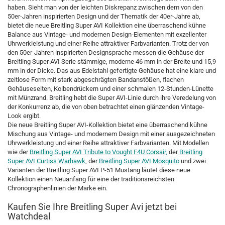
haben. Sieht man von der leichten Diskrepanz zwischen dem von den
50er-Jahren inspirierten Design und der Thematik der 40er-Jahre ab,
bietet die neue Breitling Super AVI Kollektion eine überraschend kühne
Balance aus Vintage- und modernen Design-Elementen mit exzellenter
Uhrwerkleistung und einer Reihe attraktiver Farbvarianten. Trotz der von
den 50er-Jahren inspirierten Designsprache messen die Gehäuse der
Breitling Super AVI Serie stämmige, moderne 46 mm in der Breite und 15,9
mm in der Dicke. Das aus Edelstahl gefertigte Gehäuse hat eine klare und
zeitlose Form mit stark abgeschrägten Bandanstößen, flachen
Gehäuseseiten, Kolbendrückern und einer schmalen 12-Stunden-Lünette
mit Münzrand. Breitling hebt die Super AVI-Linie durch ihre Veredelung von
der Konkurrenz ab, die von oben betrachtet einen glänzenden Vintage-
Look ergibt.
Die neue Breitling Super AVI-Kollektion bietet eine überraschend kühne
Mischung aus Vintage- und modernem Design mit einer ausgezeichneten
Uhrwerkleistung und einer Reihe attraktiver Farbvarianten. Mit Modellen
wie der
Breitling Super AVI Tribute to Vought F4U Corsair,
der
Breitling
Super AVI Curtiss Warhawk
, der
Breitling Super AVI Mosquito
und zwei
Varianten der Breitling Super AVI P-51 Mustang läutet diese neue
Kollektion einen Neuanfang für eine der traditionsreichsten
Chronographenlinien der Marke ein.
Kaufen Sie Ihre Breitling Super Avi jetzt bei
Watchdeal