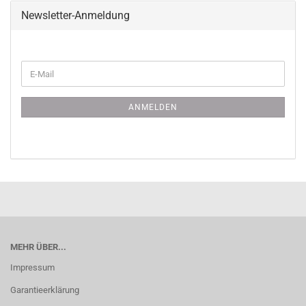
Newsletter-Anmeldung
WEITER
E-
ZUR
Mail
NEWSLETTER-
ANMELDUNG
ANMELDEN
MEHR ÜBER...
Impressum
Garantieerklärung