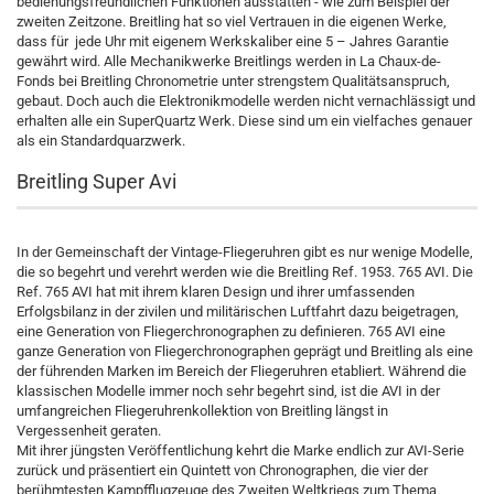
bedienungsfreundlichen Funktionen ausstatten - wie zum Beispiel der
zweiten Zeitzone. Breitling hat so viel Vertrauen in die eigenen Werke,
dass für jede Uhr mit eigenem Werkskaliber eine 5 – Jahres Garantie
gewährt wird. Alle Mechanikwerke Breitlings werden in La Chaux-de-
Fonds bei Breitling Chronometrie unter strengstem Qualitätsanspruch,
gebaut. Doch auch die Elektronikmodelle werden nicht vernachlässigt und
erhalten alle ein SuperQuartz Werk. Diese sind um ein vielfaches genauer
als ein Standardquarzwerk.
Breitling Super Avi
In der Gemeinschaft der Vintage-Fliegeruhren gibt es nur wenige Modelle,
die so begehrt und verehrt werden wie die Breitling Ref. 1953. 765 AVI. Die
Ref. 765 AVI hat mit ihrem klaren Design und ihrer umfassenden
Erfolgsbilanz in der zivilen und militärischen Luftfahrt dazu beigetragen,
eine Generation von Fliegerchronographen zu definieren. 765 AVI eine
ganze Generation von Fliegerchronographen geprägt und Breitling als eine
der führenden Marken im Bereich der Fliegeruhren etabliert. Während die
klassischen Modelle immer noch sehr begehrt sind, ist die AVI in der
umfangreichen Fliegeruhrenkollektion von Breitling längst in
Vergessenheit geraten.
Mit ihrer jüngsten Veröffentlichung kehrt die Marke endlich zur AVI-Serie
zurück und präsentiert ein Quintett von Chronographen, die vier der
berühmtesten Kampfflugzeuge des Zweiten Weltkriegs zum Thema