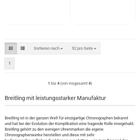
Sortieren nach
pro Seite
Sortieren nach
52 pro Seite
1
1
bis
4
(von insgesamt
4
)
Breitling mit leistungsstarker Manufaktur
Breitling ist in der ganzen Welt für einzigartige Chronographen bekannt
und hat bei der Evolution der Komplikation eine tragende Rolle innegehabt.
Breitling gehört zu den wenigen Uhrenmarken die eigene
Chronographenwerke herstellen und diese mit sehr