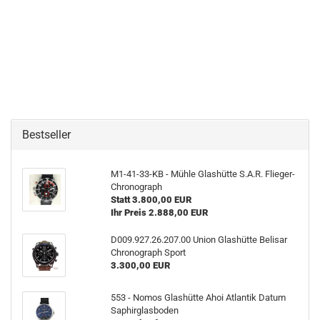
Bestseller
M1-​41-33-KB - Mühle Glas­hüt­te S.A.R. Flieger-​
Chronograph
Statt 3.800,00 EUR
Ihr Preis 2.888,00 EUR
D009.927.26.207.00 Union Glas­hüt­te Be­li­sar
Chro­no­graph Sport
3.300,00 EUR
553 - Nomos Glas­hüt­te Ahoi At­lan­tik Datum
Sa­phir­glas­bo­den