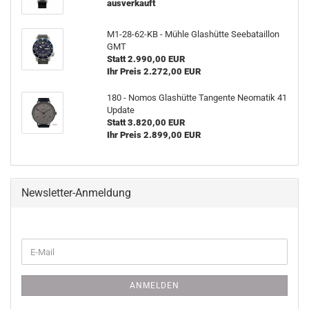
ausverkauft
M1-​28-62-KB - Mühle Glas­hüt­te See­ba­tail­lon
GMT
Statt 2.990,00 EUR
Ihr Preis 2.272,00 EUR
180 - Nomos Glas­hüt­te Tan­gen­te Neo­ma­tik 41
Up­date
Statt 3.820,00 EUR
Ihr Preis 2.899,00 EUR
Newsletter-Anmeldung
WEITER
E-
ZUR
Mail
NEWSLETTER-
ANMELDUNG
ANMELDEN