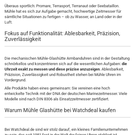
Überaus sportlich: Promare, Terrasport, Terranaut oder Seebataillon.
Mühle hat es sich zur Aufgabe gemacht, hochwertige Zeitmesser für
sämtliche Situationen zu fertigen – ob zu Wasser, an Land oder in der
Luft.
Fokus auf Funktionalität: Ablesbarkeit, Präzision,
Zuverlässigkeit
Die mechanischen Mühle-Glashütte Armbanduhren sind in der Gestaltung
schnörkellos und konzentrieren sich auf die wesentlichen Aufgaben:
die
Uhrzeit exakt zu messen und diese präzise anzuzeigen
. Ablesbarkeit,
Präzision, Zuverlässigkeit und Robustheit stehen bei Mühle Uhren im
Vordergrund.
Alle Produkte haben eines gemeinsam: Sie vereinen eine hoch
entwickelte Technik mit der DNA der deutschen Marinezeitmesser. Viele
Modelle sind nach DIN 8306 als Einsatzzeitmesser zertifiziert.
Warum Mühle Glashütte bei Watchdeal kaufen
Bei Watchdeal.de sind wir stolz darauf, ein kleines Familienunternehmen
zu sein, das seit 1981 fest in der Welt der feinen Uhren etabliert ist.