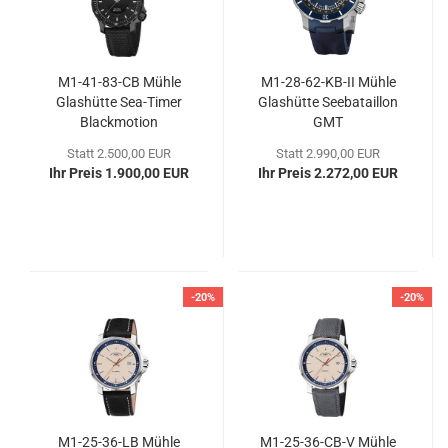
M1-​41-​83-CB Mühle
M1-​28-​62-KB-II Mühle
Glas­hüt­te Sea-​Timer
Glas­hüt­te See­ba­tail­lon
Black­mo­ti­on
GMT
Statt 2.500,00 EUR
Statt 2.990,00 EUR
Ihr Preis 1.900,00 EUR
Ihr Preis 2.272,00 EUR
-20%
-20%
M1-​25-​36-LB Mühle
M1-​25-​36-CB-V Mühle