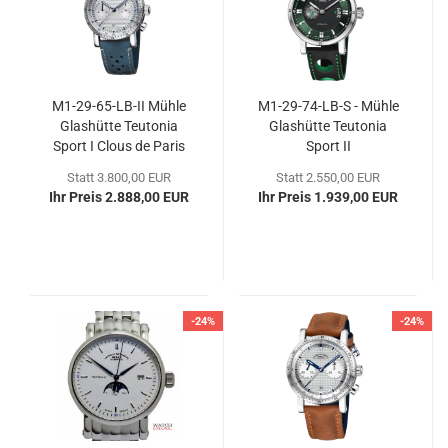
M1-​29-​65-LB-II Mühle
M1-​29-​74-LB-S - Mühle
Glas­hüt­te Teu­to­nia
Glas­hüt­te Teu­to­nia
Sport I Clous de Paris
Sport II
Statt 3.800,00 EUR
Statt 2.550,00 EUR
Ihr Preis 2.888,00 EUR
Ihr Preis 1.939,00 EUR
-24%
-24%