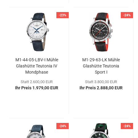
-23%
-24%
M1-​44-​05-LBV-I Mühle
M1-​29-​63-LK Mühle
Glas­hüt­te Teu­to­nia IV
Glas­hüt­te Teu­to­nia
Mond­pha­se
Sport I
Statt 2.600,00 EUR
Statt 3.800,00 EUR
Ihr Preis 1.979,00 EUR
Ihr Preis 2.888,00 EUR
-24%
-24%