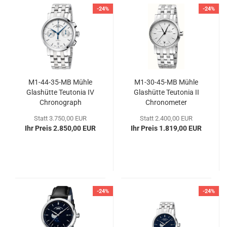
-24%
-24%
M1-​44-​35-MB Mühle
M1-​30-​45-MB Mühle
Glas­hüt­te Teu­to­nia IV
Glas­hüt­te Teu­to­nia II
Chro­no­graph
Chro­no­me­ter
Statt 3.750,00 EUR
Statt 2.400,00 EUR
Ihr Preis 2.850,00 EUR
Ihr Preis 1.819,00 EUR
-24%
-24%