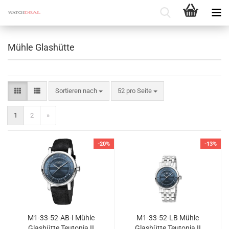
Mühle Glashütte
Sortieren nach
pro Seite
Sortieren nach
52 pro Seite
1
2
»
-20%
-13%
M1-​33-​52-AB-I Mühle
M1-​33-​52-LB Mühle
Glas­hüt­te Teu­to­nia II
Glas­hüt­te Teu­to­nia II