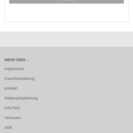
MEHR ÜBER...
Impressum
Garantieerklärung
Kontakt
Widerrufsbelehrung
Info/FAQ
Vertrauen
AGB