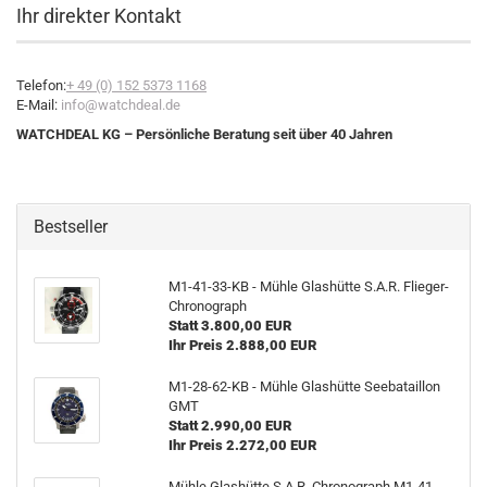
Ihr direkter Kontakt
Telefon:
+ 49 (0) 152
5373 1168
E-Mail:
info@watchdeal.de
WATCHDEAL KG – Persönliche Beratung seit über 40 Jahren
Bestseller
M1-​41-33-KB - Mühle Glas­hüt­te S.A.R. Flieger-​
Chronograph
Statt 3.800,00 EUR
Ihr Preis 2.888,00 EUR
M1-​28-62-KB - Mühle Glas­hüt­te See­ba­tail­lon
GMT
Statt 2.990,00 EUR
Ihr Preis 2.272,00 EUR
Mühle Glas­hüt­te S.A.R. Chro­no­graph M1-​41-