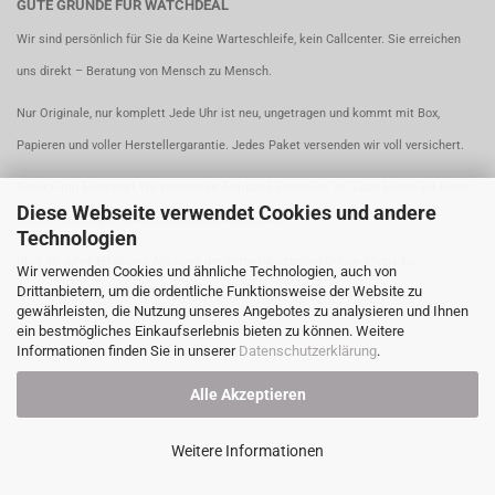
GUTE GRÜNDE FÜR WATCHDEAL
Wir sind persönlich für Sie da Keine Warteschleife, kein Callcenter. Sie erreichen
uns direkt – Beratung von Mensch zu Mensch.
Nur Originale, nur komplett Jede Uhr ist neu, ungetragen und kommt mit Box,
Papieren und voller Herstellergarantie. Jedes Paket versenden wir voll versichert.
Service mit Mehrwert Wir passen Ihr Armband kostenlos an. Dazu bieten wir Ihnen
Diese Webseite verwendet Cookies und andere
sichere Zahlungen und zertifizierten Datenschutz.
Technologien
Über 30 Jahre Erfahrung Als einer der ersten deutschen Online-Shops für
Wir verwenden Cookies und ähnliche Technologien, auch von
Drittanbietern, um die ordentliche Funktionsweise der Website zu
Luxusuhren stehen wir für Kompetenz, Sicherheit und Qualität. Seit 1981.
gewährleisten, die Nutzung unseres Angebotes zu analysieren und Ihnen
ein bestmögliches Einkaufserlebnis bieten zu können. Weitere
Informationen finden Sie in unserer
Datenschutzerklärung
.
Alle Akzeptieren
Weitere Informationen