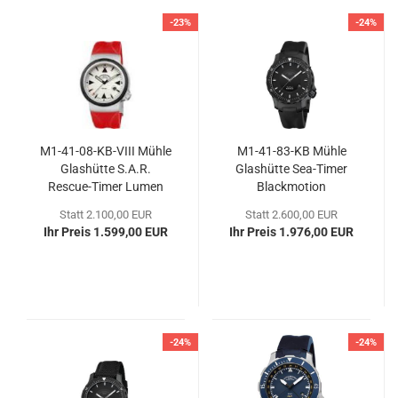
-23%
-24%
M1-​41-​08-KB-VIII Mühle
M1-​41-​83-KB Mühle
Glas­hüt­te S.A.R.
Glas­hüt­te Sea-​Timer
Rescue-​​Timer Lumen
Black­mo­ti­on
Statt 2.100,00 EUR
Statt 2.600,00 EUR
Ihr Preis 1.599,00 EUR
Ihr Preis 1.976,00 EUR
-24%
-24%