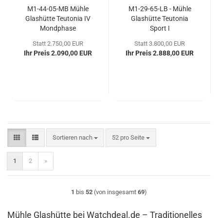
M1-​44-​05-MB Mühle
M1-​29-​65-LB - Mühle
Glas­hüt­te Teu­to­nia IV
Glas­hüt­te Teu­to­nia
Mond­pha­se
Sport I
Statt 2.750,00 EUR
Statt 3.800,00 EUR
Ihr Preis 2.090,00 EUR
Ihr Preis 2.888,00 EUR
Sortieren nach
pro Seite
Sortieren nach
52 pro Seite
1
2
»
1
bis
52
(von insgesamt
69
)
Mühle Glashütte bei Watchdeal.de – Traditionelles