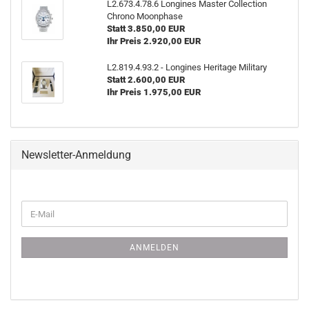
L2.673.4.78.6 Lon­gi­nes Mas­ter Collec­tion
Chro­no Moon­pha­se
Statt 3.850,00 EUR
Ihr Preis 2.920,00 EUR
L2.819.4.93.2 - Lon­gi­nes He­ri­ta­ge Mi­li­ta­ry
Statt 2.600,00 EUR
Ihr Preis 1.975,00 EUR
Newsletter-Anmeldung
WEITER
E-
ZUR
Mail
NEWSLETTER-
ANMELDUNG
ANMELDEN