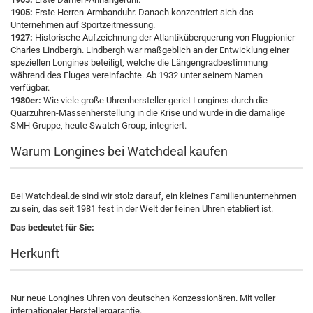
1905:
Erste Herren-Armbanduhr. Danach konzentriert sich das
Unternehmen auf Sportzeitmessung.
1927:
Historische Aufzeichnung der Atlantiküberquerung von Flugpionier
Charles Lindbergh. Lindbergh war maßgeblich an der Entwicklung einer
speziellen Longines beteiligt, welche die Längengradbestimmung
während des Fluges vereinfachte. Ab 1932 unter seinem Namen
verfügbar.
1980er:
Wie viele große Uhrenhersteller geriet Longines durch die
Quarzuhren-Massenherstellung in die Krise und wurde in die damalige
SMH Gruppe, heute Swatch Group, integriert.
Warum Longines bei Watchdeal kaufen
Bei Watchdeal.de sind wir stolz darauf, ein kleines Familienunternehmen
zu sein, das seit 1981 fest in der Welt der feinen Uhren etabliert ist.
Das bedeutet für Sie:
Herkunft
Nur neue Longines Uhren von deutschen Konzessionären. Mit voller
internationaler Herstellergarantie.