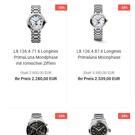
-20%
-24%
L8.126.4.71.6 Lon­gi­nes
L8.126.4.87.6 Lon­gi­nes
Pri­maL­u­na Mond­pha­se
Pri­mal­u­na Moon­pha­se
mit rö­mi­schen Zif­fern
Statt 2.850,00 EUR
Statt 3.350,00 EUR
Ihr Preis 2.280,00 EUR
Ihr Preis 2.539,00 EUR
-24%
-24%