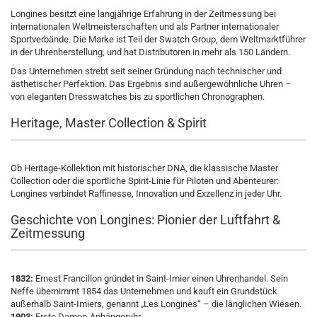
Longines besitzt eine langjährige Erfahrung in der Zeitmessung bei
internationalen Weltmeisterschaften und als Partner internationaler
Sportverbände. Die Marke ist Teil der Swatch Group, dem Weltmarktführer
in der Uhrenherstellung, und hat Distributoren in mehr als 150 Ländern.
Das Unternehmen strebt seit seiner Gründung nach technischer und
ästhetischer Perfektion. Das Ergebnis sind außergewöhnliche Uhren –
von eleganten Dresswatches bis zu sportlichen Chronographen.
Heritage, Master Collection & Spirit
Ob Heritage-Kollektion mit historischer DNA, die klassische Master
Collection oder die sportliche Spirit-Linie für Piloten und Abenteurer:
Longines verbindet Raffinesse, Innovation und Exzellenz in jeder Uhr.
Geschichte von Longines: Pionier der Luftfahrt &
Zeitmessung
1832:
Ernest Francillon gründet in Saint-Imier einen Uhrenhandel. Sein
Neffe übernimmt 1854 das Unternehmen und kauft ein Grundstück
außerhalb Saint-Imiers, genannt „Les Longines“ – die länglichen Wiesen.
1903:
Erste Damen-Anhängeruhr.