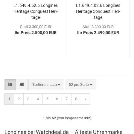
L1.649.4.52.6 Lon­gi­nes
L1.649.4.02.6 Lon­gi­nes
He­ri­ta­ge Con­quest He­ri­
He­ri­ta­ge Con­quest He­ri­
ta­ge
ta­ge
Statt 3.300,00 EUR
Statt 3.300,00 EUR
Ihr Preis 2.500,00 EUR
Ihr Preis 2.499,00 EUR
Sortieren nach
pro Seite
Sortieren nach
52 pro Seite
1
2
3
4
5
6
7
8
»
1
bis
52
(von insgesamt
392
)
Longines bei Watchdeal.de – Älteste Uhrenmarke