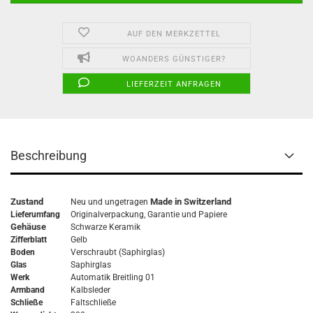
AUF DEN MERKZETTEL
WOANDERS GÜNSTIGER?
LIEFERZEIT ANFRAGEN
Beschreibung
Zustand
Made in Switzerland
Neu und ungetragen
Lieferumfang
Originalverpackung,
Garantie
und Papiere
Gehäuse
Schwarze Keramik
Zifferblatt
Gelb
Boden
Verschraubt (Saphirglas)
Glas
Saphirglas
Werk
Automatik Breitling 01
Armband
Kalbsleder
Schließe
Faltschließe