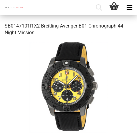
SB0147101I1X2 Breit­ling Aven­ger B01 Chro­no­graph 44
Night Mis­si­on