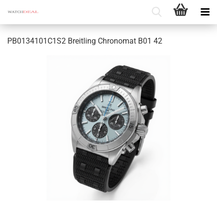
PB0134101C1S2 Breit­ling Chro­no­mat B01 42