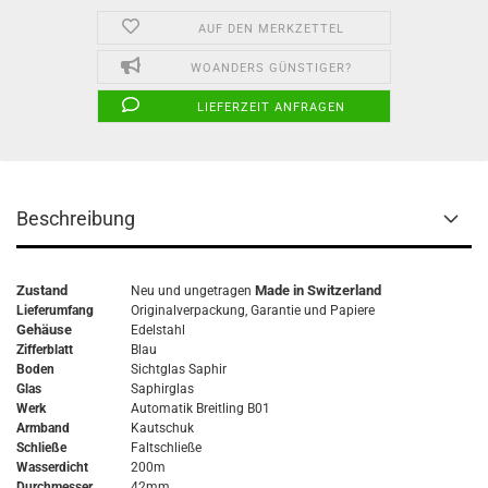
AUF DEN MERKZETTEL
WOANDERS GÜNSTIGER?
LIEFERZEIT ANFRAGEN
Beschreibung
Zustand
Made in Switzerland
Neu und ungetragen
Lieferumfang
Originalverpackung,
Garantie
und Papiere
Gehäuse
Edelstahl
Zifferblatt
Blau
Boden
Sichtglas Saphir
Glas
Saphirglas
Werk
Automatik Breitling B01
Armband
Kautschuk
Schließe
Faltschließe
Wasserdicht
200m
Durchmesser
42mm