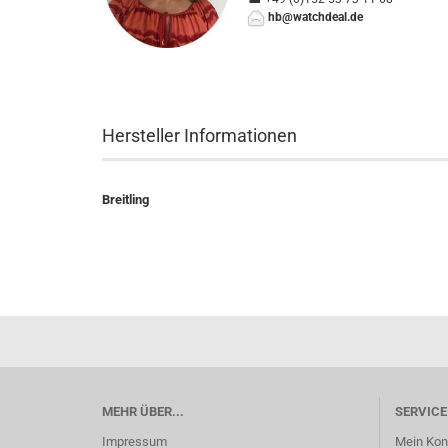
hb@watchdeal.de
Hersteller Informationen
Breitling
MEHR ÜBER...
SERVICE
Impressum
Mein Kon