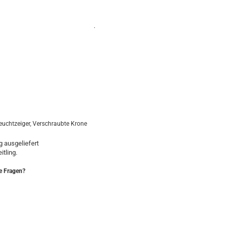
.
euchtzeiger,
Verschraubte Krone
 ausgeliefert
itling.
e Fragen?