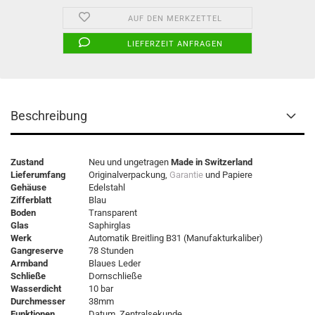
AUF DEN MERKZETTEL
LIEFERZEIT ANFRAGEN
Beschreibung
Zustand
Neu und ungetragen
Made in Switzerland
Lieferumfang
Originalverpackung,
Garantie
und Papiere
Gehäuse
Edelstahl
Zifferblatt
Blau
Boden
Transparent
Glas
Saphirglas
Werk
Automatik Breitling B31 (Manufakturkaliber)
Gangreserve
78 Stunden
Armband
Blaues Leder
Schließe
Dornschließe
Wasserdicht
10 bar
Durchmesser
38mm
Funktionen
Datum, Zentralsekunde