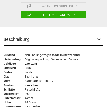
WOANDERS GÜNSTIGER?
LIEFERZEIT ANFRAGEN
Beschreibung
Zustand
Made in Switzerland
Neu und ungetragen
Lieferumfang
Originalverpackung,
Garantie
und Papiere
Gehäuse
Edelstahl
Zifferblatt
Grün
Boden
Solide
Glas
Saphirglas
Werk
Automatik Breitling 17
Armband
Kautschuk
Schließe
Faltschließe
Wasserdicht
300m
Durchmesser
44mm
Höhe
14,6mm
Gangreserve
38 Stunden