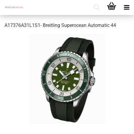
A17376A31L1S1-​ Breit­ling Su­pero­ce­an Au­to­ma­tic 44