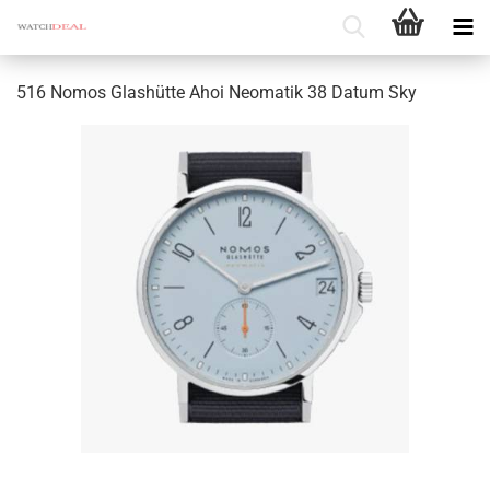
516 Nomos Glas­hüt­te Ahoi Neo­ma­tik 38 Datum Sky