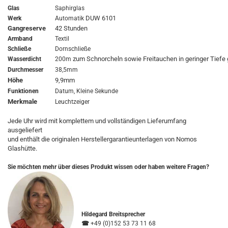
Glas
Saphirglas
DUW 6101
Werk
Automatik
Gangreserve
42 Stunden
Armband
Textil
Schließe
Dornschließe
zum Schnorcheln sowie Freitauchen in geringer Tiefe
Wasserdicht
200m
Durchmesser
38,5mm
Höhe
9,9mm
Funktionen
Datum, Kleine Sekunde
Merkmale
Leuchtzeiger
Jede Uhr wird mit komplettem und vollständigen Lieferumfang
ausgeliefert
und enthält die originalen Herstellergarantieunterlagen von Nomos
Glashütte.
Sie möchten mehr über dieses Produkt wissen oder haben weitere Fragen?
Hildegard Breitsprecher
☎
+49 (0)152 53 73 11 68