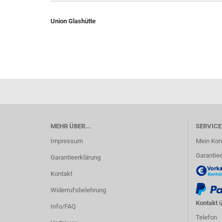
Union Glashütte
MEHR ÜBER...
SERVICE
Impressum
Mein Kon
Garantiee
Garantieerklärung
Kontakt
Widerrufsbelehrung
Kontakt ü
Info/FAQ
Telefon