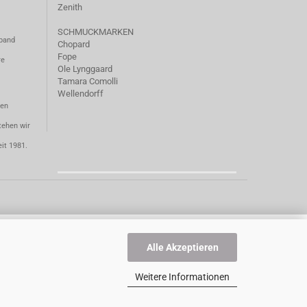
Zenith
SCHMUCKMARKEN
mband
Chopard
Fope
re
Ole Lynggaard
Tamara Comolli
Wellendorff
ten
tehen wir
eit 1981.
Alle Akzeptieren
Weitere Informationen