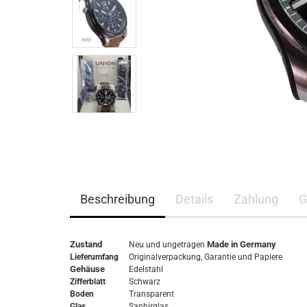
Beschreibung
Details
Zahlung
G
Zustand
Made in Germany
Neu und ungetragen
Lieferumfang
Originalverpackung,
Garantie
und Papiere
Gehäuse
Edelstahl
Zifferblatt
Schwarz
Boden
Transparent
Glas
Saphirglas