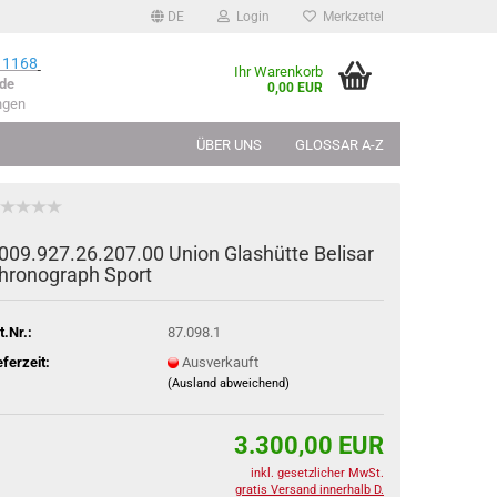
DE
Login
Merkzettel
 1168
Ihr Warenkorb
de
0,00 EUR
ngen
ÜBER UNS
GLOSSAR A-Z
009.927.26.207.00 Union Glas­hüt­te Be­li­sar
hro­no­graph Sport
t.Nr.:
87.098.1
eferzeit:
Ausverkauft
(Ausland abweichend)
3.300,00 EUR
inkl. gesetzlicher MwSt.
gratis Versand innerhalb D.