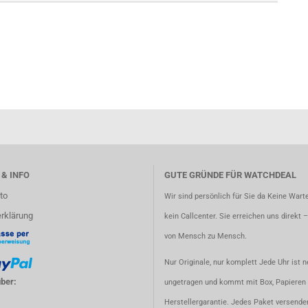
 & INFO
GUTE GRÜNDE FÜR WATCHDEAL
to
Wir sind persönlich für Sie da Keine Warte
rklärung
kein Callcenter. Sie erreichen uns direkt 
von Mensch zu Mensch.
Nur Originale, nur komplett Jede Uhr ist n
ber:
ungetragen und kommt mit Box, Papieren 
Herstellergarantie. Jedes Paket versenden