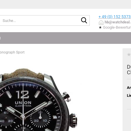
+ 49 (0) 152
5373
Suche...
hb@watchdeal.
★
Google-Bewertu
N
ronograph Sport
D
C
Ar
Li