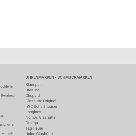
UHRENMARKEN - SCHMUCKMARKEN
Blancpain
schleife,
Breitling
Chopard
– Beratung
Glashütte Original
IWC Schaffhausen
Longines
eu,
Nomos Glashütte
Omega
und voller
Tag Heuer
 wir voll
Union Glashütte