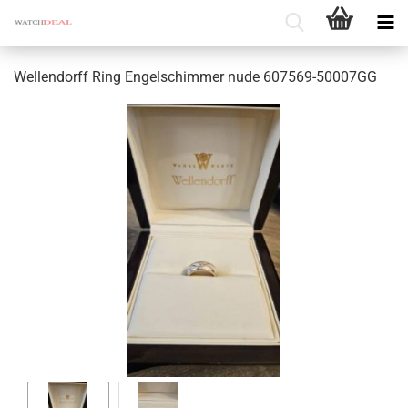
Wel­len­dorff Ring En­gel­schim­mer nude 607569-​50007GG