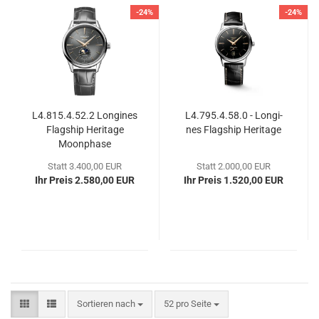
-24%
-24%
L4.815.4.52.2 Lon­gi­nes
L4.795.4.58.0 - Lon­gi­
Flag­ship He­ri­ta­ge
nes Flag­ship He­ri­ta­ge
Moon­pha­se
Statt 3.400,00 EUR
Statt 2.000,00 EUR
Ihr Preis 2.580,00 EUR
Ihr Preis 1.520,00 EUR
Sortieren nach
pro Seite
Sortieren nach
52 pro Seite