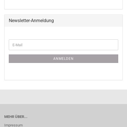
Newsletter-Anmeldung
WEITER
E-
ZUR
Mail
NEWSLETTER-
ANMELDUNG
ANMELDEN
MEHR ÜBER...
Impressum