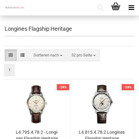
Longines Flagship Heritage
Sortieren nach
pro Seite
Sortieren nach
52 pro Seite
1
-24%
-24%
L4.795.4.78.2 - Lon­gi­
L4.815.4.78.2 Lon­gi­nes
nes Flag­ship He­ri­ta­ge
Flag­ship He­ri­ta­ge