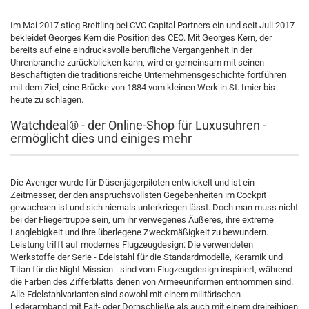
Im Mai 2017 stieg Breitling bei CVC Capital Partners ein und seit Juli 2017
bekleidet Georges Kern die Position des CEO. Mit Georges Kern, der
bereits auf eine eindrucksvolle berufliche Vergangenheit in der
Uhrenbranche zurückblicken kann, wird er gemeinsam mit seinen
Beschäftigten die traditionsreiche Unternehmensgeschichte fortführen
mit dem Ziel, eine Brücke von 1884 vom kleinen Werk in St. Imier bis
heute zu schlagen.
Watchdeal® - der Online-Shop für Luxusuhren -
ermöglicht dies und einiges mehr
Die Avenger wurde für Düsenjägerpiloten entwickelt und ist ein
Zeitmesser, der den anspruchsvollsten Gegebenheiten im Cockpit
gewachsen ist und sich niemals unterkriegen lässt. Doch man muss nicht
bei der Fliegertruppe sein, um ihr verwegenes Äußeres, ihre extreme
Langlebigkeit und ihre überlegene Zweckmäßigkeit zu bewundern.
Leistung trifft auf modernes Flugzeugdesign: Die verwendeten
Werkstoffe der Serie - Edelstahl für die Standardmodelle, Keramik und
Titan für die Night Mission - sind vom Flugzeugdesign inspiriert, während
die Farben des Zifferblatts denen von Armeeuniformen entnommen sind.
Alle Edelstahlvarianten sind sowohl mit einem militärischen
Lederarmband mit Falt- oder Dornschließe als auch mit einem dreireihigen