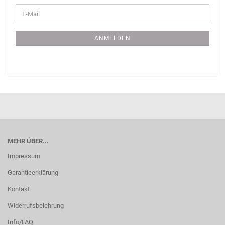
WEITER
E-
ZUR
Mail
NEWSLETTER-
ANMELDUNG
ANMELDEN
MEHR ÜBER...
Impressum
Garantieerklärung
Kontakt
Widerrufsbelehrung
Info/FAQ