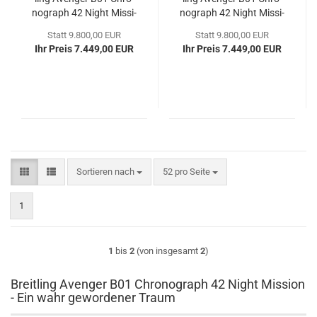
no­graph 42 Night Mis­si­
no­graph 42 Night Mis­si­
on
on
Statt 9.800,00 EUR
Statt 9.800,00 EUR
Ihr Preis 7.449,00 EUR
Ihr Preis 7.449,00 EUR
Sortieren nach
pro Seite
Sortieren nach
52 pro Seite
1
1
bis
2
(von insgesamt
2
)
Breitling Avenger B01 Chronograph 42 Night Mission
- Ein wahr gewordener Traum