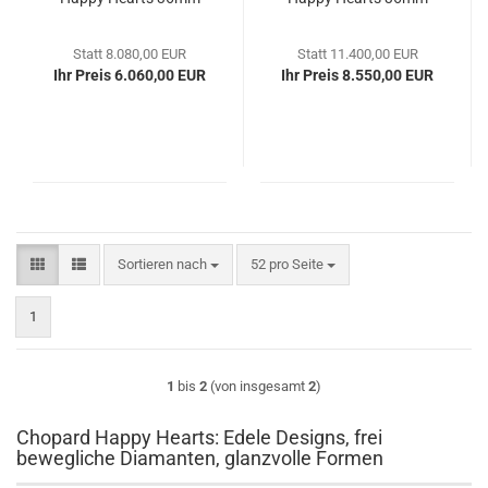
Statt 8.080,00 EUR
Statt 11.400,00 EUR
Ihr Preis 6.060,00 EUR
Ihr Preis 8.550,00 EUR
Sortieren nach
pro Seite
Sortieren nach
52 pro Seite
1
1
bis
2
(von insgesamt
2
)
Chopard Happy Hearts: Edele Designs, frei
bewegliche Diamanten, glanzvolle Formen