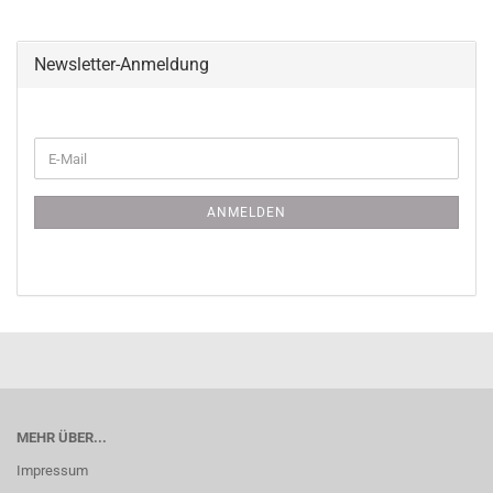
Newsletter-Anmeldung
WEITER
E-
ZUR
Mail
NEWSLETTER-
ANMELDUNG
ANMELDEN
MEHR ÜBER...
Impressum