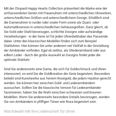
Mit der Chopard Happy Hearts Collection präsentiert die Marke eine der
umfassendsten Serien mit Frauenuhren mit unterschiedlichen Uhrwerken,
unterschiedlichen Größen und unterschiedlichem Design. Erhältlich sind
die Damenuhren in runder oder ovaler Form sowie als Quarz- oder
Automatikversion in unterschiedlichen Gehäusegrößen. Ganz gleich, ob
Sie Gold oder Stahl bevorzugen, schlichte Designs oder aufwändige
Verarbeitungen - in der Serie ist für jeden Uhrenliebhaber das Passende
dabei. Unter den klassischen Modellen finden sich zum Beispiel
Stahluhren. Hier können Sie unter anderem viel Vielfalt in der Gestaltung
der Armbänder vorfinden. Egal ob zeitlos, als Gliederarmband oder aus
edlem Leder - durch die große Auswahl an Designs findet jeder die
optimale Stahluhr.
Sind Sie andererseits eine Dame, die sich für Goldschmuck und Uhren
interessiert, so wird Sie die Goldkreation der Serie begeistern. Besonders
beliebt sind Kunstwerke aus feinem Roségold, die jedem Hautton gerecht
werden. Sie können hier zwischen Gold- und Lederarmbändern
aussuchen. Sollten Sie die klassische Version für Lederarmbänder
favorisieren, haben Sie die Wahl zwischen schwarzen und braunen
Modellen. Wenn Sie andererseits besondere Details bevorzugen, werden
Sie von Armbändern in pfiffigen Tönen wie Rosa begeistert sein.
Watchdeal® teilt Ihre Leidenschaft für Uhren