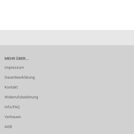
MEHR ÜBER...
Impressum
Garantieerklärung
Kontakt
Widerrufsbelehrung
Info/FAQ
Vertrauen
AGB