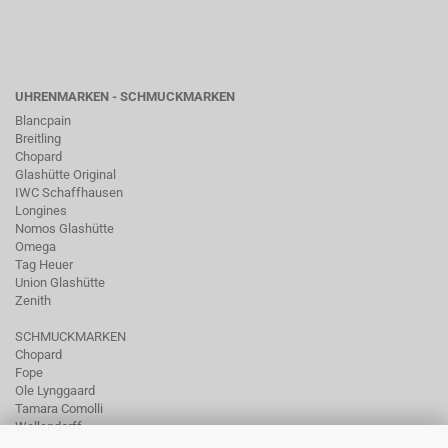
UHRENMARKEN - SCHMUCKMARKEN
Blancpain
Breitling
Chopard
Glashütte Original
IWC Schaffhausen
Longines
Nomos Glashütte
Omega
Tag Heuer
Union Glashütte
Zenith
SCHMUCKMARKEN
Chopard
Fope
Ole Lynggaard
Tamara Comolli
Wellendorff