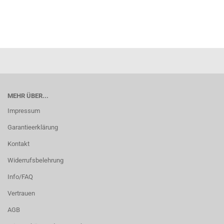
MEHR ÜBER...
Impressum
Garantieerklärung
Kontakt
Widerrufsbelehrung
Info/FAQ
Vertrauen
AGB