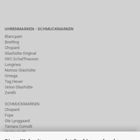
UHRENMARKEN - SCHMUCKMARKEN
Blancpain
Breitling
Chopard
Glashütte Original
IWC Schaffhausen
Longines
Nomos Glashütte
Omega
Tag Heuer
Union Glashütte
Zenith
SCHMUCKMARKEN
Chopard
Fope
Ole Lynggaard
Tamara Comolli
Wellendorff