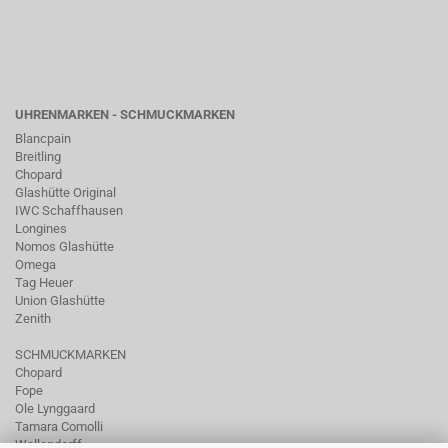
UHRENMARKEN - SCHMUCKMARKEN
Blancpain
Breitling
Chopard
Glashütte Original
IWC Schaffhausen
Longines
Nomos Glashütte
Omega
Tag Heuer
Union Glashütte
Zenith
SCHMUCKMARKEN
Chopard
Fope
Ole Lynggaard
Tamara Comolli
Wellendorff