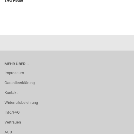
TAG Heuer
MEHR ÜBER...
Impressum
Garantieerklärung
Kontakt
Widerrufsbelehrung
Info/FAQ
Vertrauen
AGB