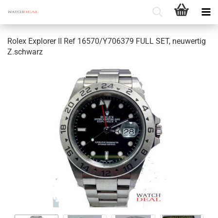
Rolex Ex­plo­rer II Ref 16570/Y706379 FULL SET, neu­wer­tig
Z.schwarz