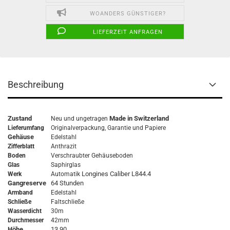
WOANDERS GÜNSTIGER?
LIEFERZEIT ANFRAGEN
Beschreibung
Zustand
Made in Switzerland
Neu und ungetragen
Lieferumfang
Originalverpackung,
Garantie
und Papiere
Gehäuse
Edelstahl
Zifferblatt
Anthrazit
Boden
Verschraubter Gehäuseboden
Glas
Saphirglas
Longines Caliber L844.4
Werk
Automatik
Gangreserve
64 Stunden
Armband
Edelstahl
Schließe
Faltschließe
Wasserdicht
30m
Durchmesser
42mm
Höhe
13,90