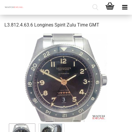
L3.812.4.63.6 Lon­gi­nes Spi­rit Zulu Time GMT