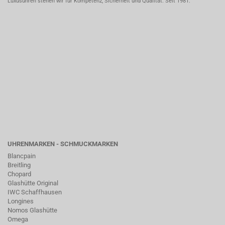
Luxusuhren stehen wir für Kompetenz, Sicherheit und Qualität. Seit 1981.
UHRENMARKEN - SCHMUCKMARKEN
Blancpain
Breitling
Chopard
Glashütte Original
IWC Schaffhausen
Longines
Nomos Glashütte
Omega