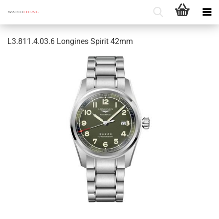
L3.811.4.03.6 Lon­gi­nes Spi­rit 42mm