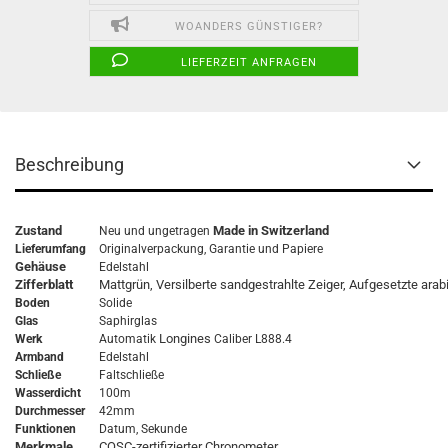
WOANDERS GÜNSTIGER?
LIEFERZEIT ANFRAGEN
Beschreibung
Zustand
Made in Switzerland
Neu und ungetragen
Lieferumfang
Originalverpackung,
Garantie
und Papiere
Gehäuse
Edelstahl
Zifferblatt
Mattgrün, Versilberte sandgestrahlte Zeiger, Aufgesetzte arab
Boden
Solide
Glas
Saphirglas
Longines
Werk
Automatik
Caliber L888.4
Armband
Edelstahl
Schließe
Faltschließe
Wasserdicht
100m
Durchmesser
42mm
Funktionen
Datum, Sekunde
Merkmale
COSC-zertifizierter Chronometer