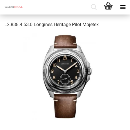
L2.838.4.53.0 Lon­gi­nes He­ri­ta­ge Pilot Ma­je­tek