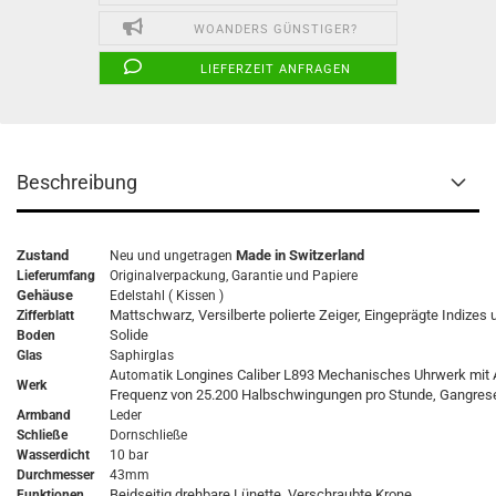
WOANDERS GÜNSTIGER?
LIEFERZEIT ANFRAGEN
Beschreibung
Zustand
Made in Switzerland
Neu und ungetragen
Lieferumfang
Originalverpackung,
Garantie
und Papiere
Gehäuse
Edelstahl ( Kissen )
Mattschwarz, Versilberte polierte Zeiger, Eingeprägte Indizes 
Zifferblatt
Solide
Boden
Glas
Saphirglas
Longines Caliber L893 Mechanisches Uhrwerk mit 
Automatik
Werk
Frequenz von 25.200 Halbschwingungen pro Stunde, Gangrese
Armband
Leder
Schließe
Dornschließe
Wasserdicht
10 bar
Durchmesser
43mm
Beidseitig drehbare Lünette, Verschraubte Krone
Funktionen