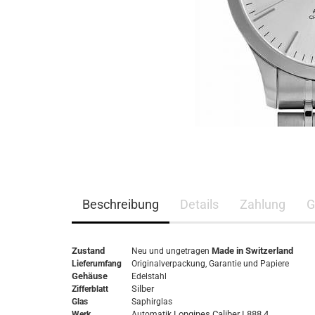
Beschreibung
Details
Zahlung
G
Zustand
Made in Switzerland
Neu und ungetragen
Lieferumfang
Originalverpackung,
Garantie
und Papiere
Gehäuse
Edelstahl
Silber
Zifferblatt
Glas
Saphirglas
Longines Caliber L888.4
Werk
Automatik