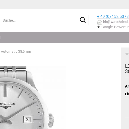
+ 49 (0) 152
5373
Suche...
hb@watchdeal.
★
Google-Bewertu
N
rd Automatic 38,5mm
L
3
Ar
Li