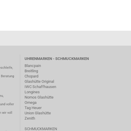
UHRENMARKEN - SCHMUCKMARKEN
Blancpain
schleife,
Breitling
Chopard
– Beratung
Glashütte Original
IWC Schaffhausen
Longines
eu,
Nomos Glashütte
Omega
und voller
Tag Heuer
 wir voll
Union Glashütte
Zenith
SCHMUCKMARKEN