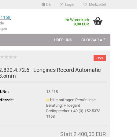
DE
Login
Merkzettel
 1168
Ihr Warenkorb
de
0,00 EUR
ngen
ÜBER UNS
GLOSSAR A-Z
-15%
2.820.4.72.6 - Lon­gi­nes Re­cord Au­to­ma­tic
8,5mm
t.Nr.:
18.218
eferzeit:
bitte anfragen Persönliche
Beratung: Hildegard
Breitsprecher + 49 (0) 152 5373
1168
Statt 2.400,00 EUR