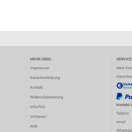
MEHR ÜBER...
SERVICE
Impressum
Mein Kon
Garantiee
Garantieerklärung
Kontakt
Widerrufsbelehrung
Kontakt ü
Info/FAQ
Telefon
Vertrauen
email
AGB
WhatsAp