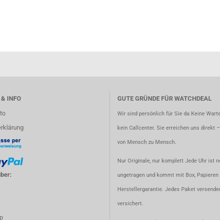
 & INFO
GUTE GRÜNDE FÜR WATCHDEAL
to
Wir sind persönlich für Sie da Keine Warte
rklärung
kein Callcenter. Sie erreichen uns direkt 
von Mensch zu Mensch.
Nur Originale, nur komplett Jede Uhr ist n
ber:
ungetragen und kommt mit Box, Papieren 
Herstellergarantie. Jedes Paket versenden
versichert.
p