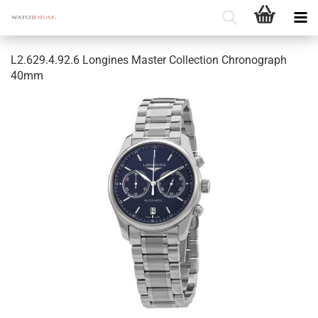
L2.629.4.92.6 Lon­gi­nes Mas­ter Collec­tion Chro­no­graph
40mm