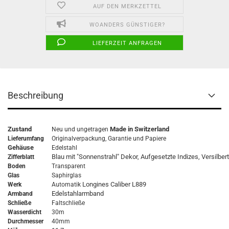
AUF DEN MERKZETTEL
WOANDERS GÜNSTIGER?
LIEFERZEIT ANFRAGEN
Beschreibung
Zustand
Made in Switzerland
Neu und ungetragen
Lieferumfang
Originalverpackung,
Garantie
und Papiere
Gehäuse
Edelstahl
Blau mit "Sonnenstrahl" Dekor, Aufgesetzte Indizes, Versilbert
Zifferblatt
Boden
Transparent
Glas
Saphirglas
Longines Caliber L889
Werk
Automatik
Edelstahlarmband
Armband
Schließe
Faltschließe
Wasserdicht
30m
Durchmesser
40mm