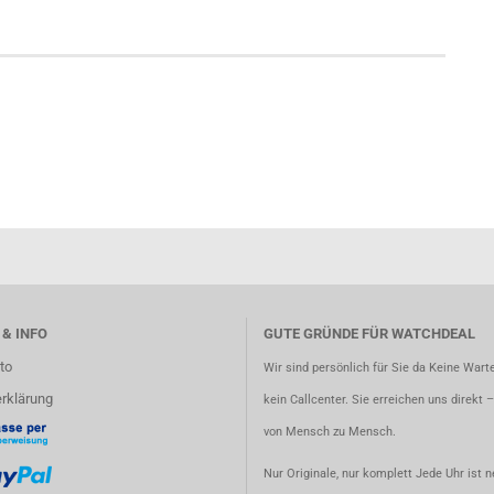
 & INFO
GUTE GRÜNDE FÜR WATCHDEAL
to
Wir sind persönlich für Sie da Keine Warte
rklärung
kein Callcenter. Sie erreichen uns direkt 
von Mensch zu Mensch.
Nur Originale, nur komplett Jede Uhr ist n