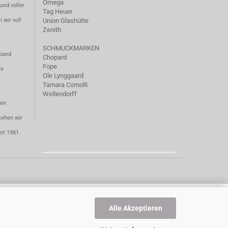
Omega
und voller
Tag Heuer
 wir voll
Union Glashütte
Zenith
SCHMUCKMARKEN
mband
Chopard
Fope
re
Ole Lynggaard
Tamara Comolli
Wellendorff
ten
tehen wir
eit 1981.
Alle Akzeptieren