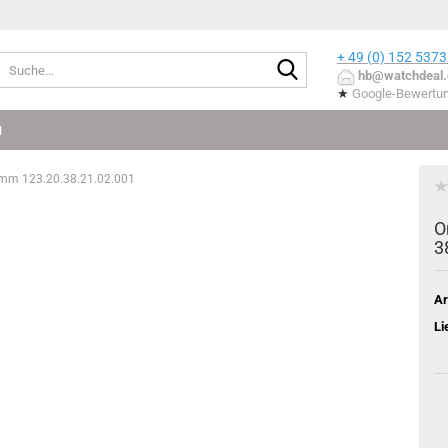
+ 49 (0) 152
5373
Suche...
hb@watchdeal.
★
Google-Bewertu
N
38mm 123.20.38.21.02.001
O
3
Ar
Li