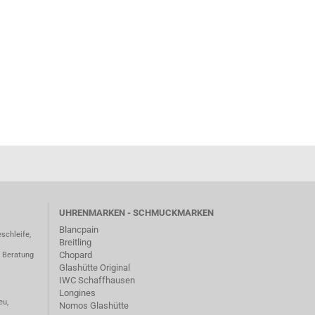
UHRENMARKEN - SCHMUCKMARKEN
Blancpain
schleife,
Breitling
Chopard
– Beratung
Glashütte Original
IWC Schaffhausen
Longines
eu,
Nomos Glashütte