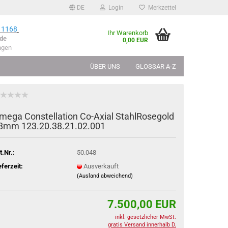
DE
Login
Merkzettel
 1168
Ihr Warenkorb
de
0,00 EUR
ngen
ÜBER UNS
GLOSSAR A-Z
mega Con­stel­la­ti­on Co-​Axial Stahl­Ro­se­gold
8mm 123.20.38.21.02.001
t.Nr.:
50.048
eferzeit:
Ausverkauft
(Ausland abweichend)
7.500,00 EUR
inkl. gesetzlicher MwSt.
gratis Versand innerhalb D.