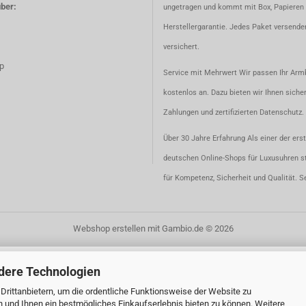
ber:
ungetragen und kommt mit Box, Papieren 
Herstellergarantie. Jedes Paket versenden
versichert.
p
Service mit Mehrwert Wir passen Ihr Ar
kostenlos an. Dazu bieten wir Ihnen siche
Zahlungen und zertifizierten Datenschutz.
Über 30 Jahre Erfahrung Als einer der ers
deutschen Online-Shops für Luxusuhren s
für Kompetenz, Sicherheit und Qualität. S
Webshop erstellen
mit Gambio.de © 2026
dere Technologien
rittanbietern, um die ordentliche Funktionsweise der Website zu
n und Ihnen ein bestmögliches Einkaufserlebnis bieten zu können. Weitere