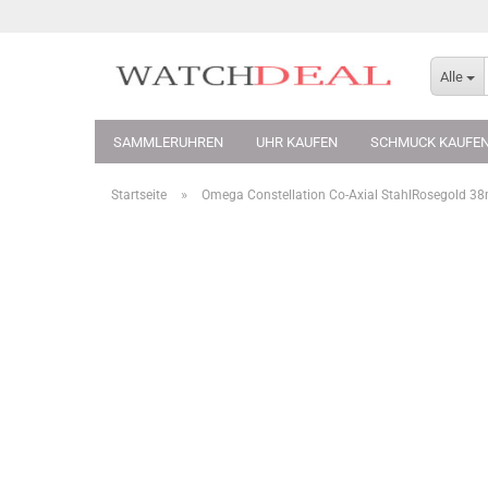
Alle
SAMMLERUHREN
UHR KAUFEN
SCHMUCK KAUFE
»
Startseite
Omega Constellation Co-​Axial StahlRosegold 