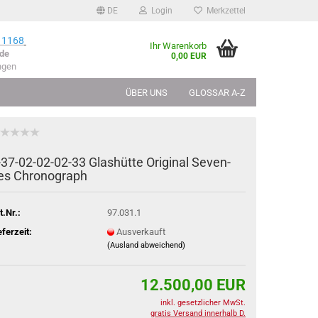
DE
Login
Merkzettel
 1168
Ihr Warenkorb
de
0,00 EUR
ngen
ÜBER UNS
GLOSSAR A-Z
-​37-02-02-02-33 Glas­hüt­te Ori­gi­nal Se­ven­
ies Chro­no­graph
t.Nr.:
97.031.1
eferzeit:
Ausverkauft
(Ausland abweichend)
12.500,00 EUR
inkl. gesetzlicher MwSt.
gratis Versand innerhalb D.