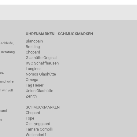
UHRENMARKEN - SCHMUCKMARKEN
Blancpain
schleife,
Breitling
Chopard
– Beratung
Glashütte Original
IWC Schaffhausen
Longines
eu,
Nomos Glashütte
Omega
und voller
Tag Heuer
 wir voll
Union Glashütte
Zenith
SCHMUCKMARKEN
mband
Chopard
Fope
re
Ole Lynggaard
Tamara Comolli
Wellendorff