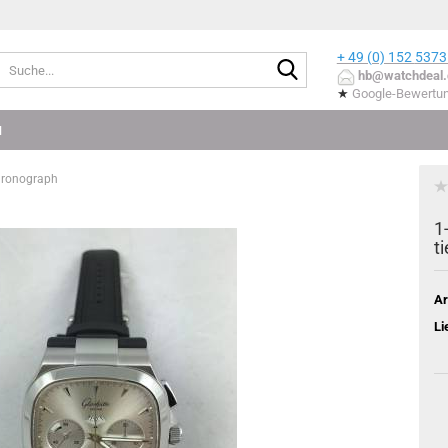
+ 49 (0) 152
5373
Suche...
hb@watchdeal.
★
Google-Bewertu
N
Chronograph
1
t
Ar
Li