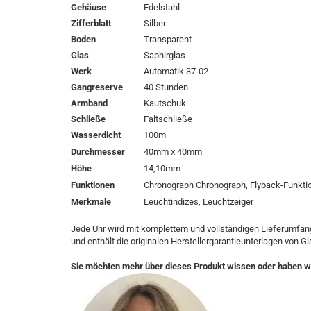
Gehäuse
Edelstahl
Zifferblatt
Silber
Boden
Transparent
Glas
Saphirglas
Werk
Automatik 37-02
Gangreserve
40 Stunden
Armband
Kautschuk
Schließe
Faltschließe
Wasserdicht
100m
Durchmesser
40mm x 40mm
Höhe
14,10mm
Funktionen
Chronograph Chronograph, Flyback-Funkti
Merkmale
Leuchtindizes, Leuchtzeiger
Jede Uhr wird mit komplettem und vollständigen Lieferumfang
und enthält die originalen Herstellergarantieunterlagen von Gl
Sie möchten mehr über dieses Produkt wissen oder haben w