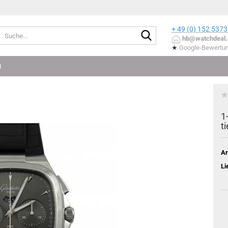
+ 49 (0) 152
5373
Suche...
hb@watchdeal.
★
Google-Bewertu
N
1
t
Ar
Li