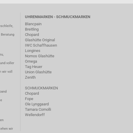
UHRENMARKEN - SCHMUCKMARKEN
Blancpain
schleife,
Breitling
Chopard
– Beratung
Glashütte Original
IWC Schaffhausen
Longines
eu,
Nomos Glashütte
Omega
und voller
Tag Heuer
 wir voll
Union Glashütte
Zenith
SCHMUCKMARKEN
mband
Chopard
Fope
re
Ole Lynggaard
Tamara Comolli
Wellendorff
ten
tehen wir