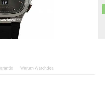
arantie
Warum Watchdeal