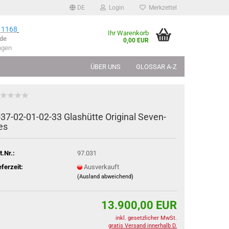
DE
Login
Merkzettel
 1168
Ihr Warenkorb
de
0,00 EUR
ngen
ÜBER UNS
GLOSSAR A-Z
-​37-02-01-02-33 Glas­hüt­te Ori­gi­nal Se­ven­
ies
t.Nr.:
97.031
eferzeit:
Ausverkauft
(Ausland abweichend)
13.900,00 EUR
inkl. gesetzlicher MwSt.
gratis Versand innerhalb D.