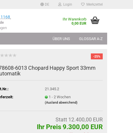
DE
Login
Merkzettel
 1168
Ihr Warenkorb
de
0,00 EUR
ngen
ÜBER UNS
GLOSSAR A-Z
-25%
78608-​6013 Cho­pard Happy Sport 33mm
­to­ma­tik
t.Nr.:
21.345.2
eferzeit:
1 - 2 Wochen
(Ausland abweichend)
Statt 12.400,00 EUR
Ihr Preis 9.300,00 EUR