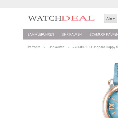
Alle
SAMMLERUHREN
UHR KAUFEN
SCHMUCK KAUFE
»
»
Startseite
Uhr kaufen
278608-6013 Chopard Happy S