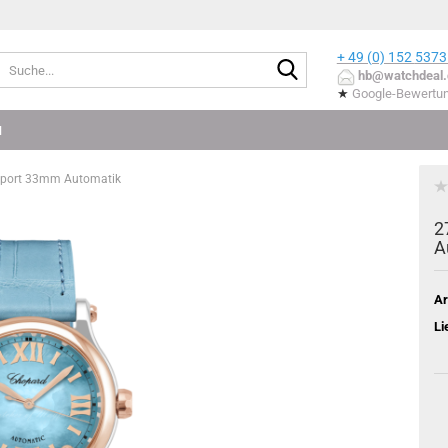
+ 49 (0) 152
5373
Suche...
hb@watchdeal.
★
Google-Bewertu
N
port 33mm Automatik
2
Au
Ar
Li