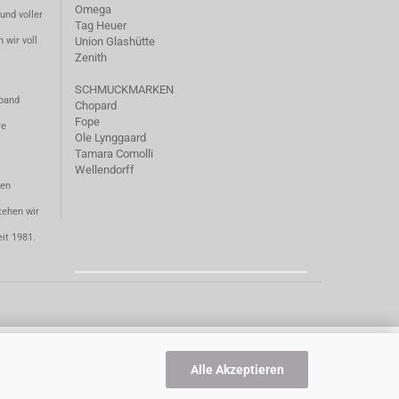
Omega
und voller
Tag Heuer
 wir voll
Union Glashütte
Zenith
SCHMUCKMARKEN
mband
Chopard
Fope
re
Ole Lynggaard
Tamara Comolli
Wellendorff
ten
tehen wir
eit 1981.
Alle Akzeptieren