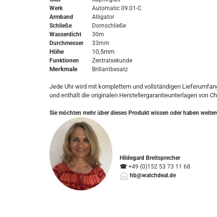
Werk
Automatic 09.01-C
Armband
Alligator
Schließe
Dornschließe
Wasserdicht
30m
Durchmesser
33mm
Höhe
10,5mm
Funktionen
Zentralsekunde
Merkmale
Brillantbesatz
Jede Uhr wird mit komplettem und vollständigen Lieferumfang
und enthält die originalen Herstellergarantieunterlagen von C
Sie möchten mehr über dieses Produkt wissen oder haben weiter
Hildegard Breitsprecher
☎
+49 (0)152 53 73 11 68
hb@watchdeal.de