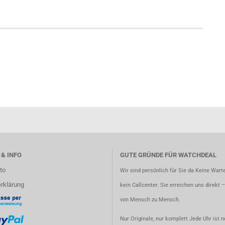
 & INFO
GUTE GRÜNDE FÜR WATCHDEAL
to
Wir sind persönlich für Sie da Keine Warte
rklärung
kein Callcenter. Sie erreichen uns direkt 
von Mensch zu Mensch.
Nur Originale, nur komplett Jede Uhr ist n