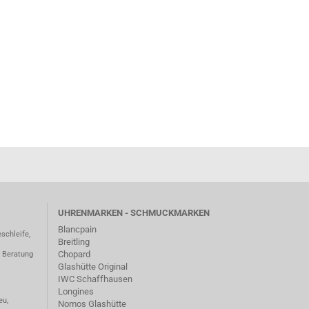
UHRENMARKEN - SCHMUCKMARKEN
Blancpain
schleife,
Breitling
Chopard
– Beratung
Glashütte Original
IWC Schaffhausen
Longines
eu,
Nomos Glashütte