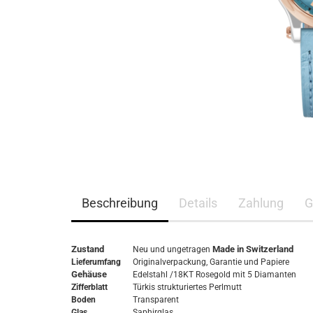
Beschreibung
Details
Zahlung
G
Zustand
Made in Switzerland
Neu und ungetragen
Lieferumfang
Originalverpackung,
Garantie
und Papiere
Gehäuse
Edelstahl /18KT Rosegold mit 5 Diamanten
Zifferblatt
Türkis strukturiertes Perlmutt
Boden
Transparent
Glas
Saphirglas