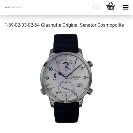
1-​89-02-03-02-64 Glas­hüt­te Ori­gi­nal Se­na­tor Cos­mo­po­li­te