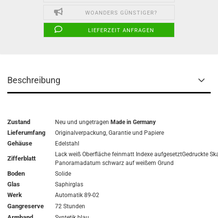
WOANDERS GÜNSTIGER?
LIEFERZEIT ANFRAGEN
Beschreibung
Zustand
Neu und ungetragen
Made in Germany
Lieferumfang
Originalverpackung,
Garantie
und Papiere
Gehäuse
Edelstahl
Lack weiß Oberfläche feinmatt Indexe aufgesetztGedruckte Ska
Zifferblatt
Panoramadatum schwarz auf weißem Grund
Boden
Solide
Glas
Saphirglas
Werk
Automatik 89-02
Gangreserve
72 Stunden
Armband
Syntetik blau