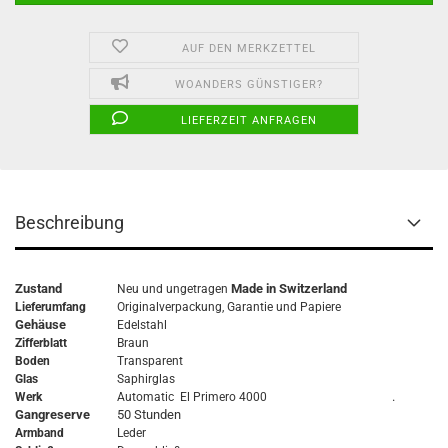
AUF DEN MERKZETTEL
WOANDERS GÜNSTIGER?
LIEFERZEIT ANFRAGEN
Beschreibung
Zustand
Made in Switzerland
Neu und ungetragen
Lieferumfang
Originalverpackung,
Garantie
und Papiere
Gehäuse
Edelstahl
Zifferblatt
Braun
Boden
Transparent
Glas
Saphirglas
.
Werk
Automatic El Primero 4000
Gangreserve
50 Stunden
Armband
Leder