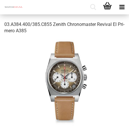
03.A384.400/385.C855 Ze­nith Chro­no­mas­ter Re­vi­val El Pri­
me­ro A385