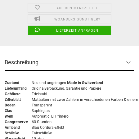
AUF DEN MERKZETTEL
WOANDERS GÜNSTIGER?
LIEFERZEIT ANFRAGEN
Beschreibung
Zustand
Made in Switzerland
Neu und ungetragen
Lieferumfang
Originalverpackung,
Garantie
und Papiere
Gehäuse
Edelstahl
Mattsilber mit zwei Zählern in verschiedenen Farben & einem
Zifferblatt
Boden
Transparent
Glas
Saphirglas
Werk
Automatic El Primero
Gangreserve
60 Stunden
Armband
Blau Cordura-Effekt
Schließe
Faltschließe
Wasserdicht
10 atm