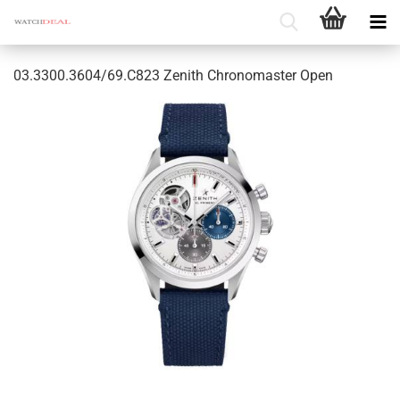
03.3300.3604/69.C823 Ze­nith Chro­no­mas­ter Open