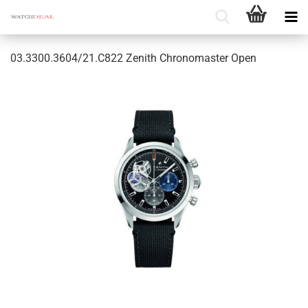
03.3300.3604/21.C822 Ze­nith Chro­no­mas­ter Open