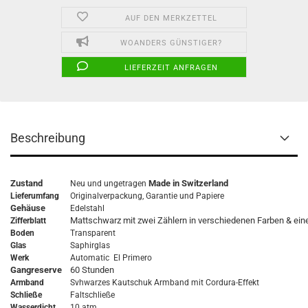
AUF DEN MERKZETTEL
WOANDERS GÜNSTIGER?
LIEFERZEIT ANFRAGEN
Beschreibung
Zustand
Made in Switzerland
Neu und ungetragen
Lieferumfang
Originalverpackung,
Garantie
und Papiere
Gehäuse
Edelstahl
Mattschwarz mit zwei Zählern in verschiedenen Farben & ein
Zifferblatt
Boden
Transparent
Glas
Saphirglas
Werk
Automatic El Primero
Gangreserve
60 Stunden
Armband
Svhwarzes Kautschuk Armband mit Cordura-Effekt
Schließe
Faltschließe
Wasserdicht
10 atm