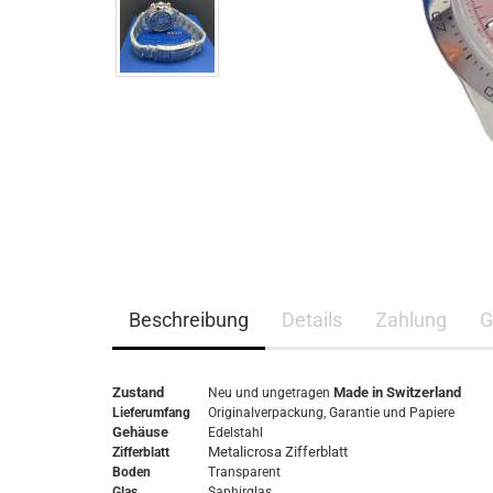
Beschreibung
Details
Zahlung
G
Zustand
Made in Switzerland
Neu und ungetragen
Lieferumfang
Originalverpackung,
Garantie
und Papiere
Gehäuse
Edelstahl
Metalicrosa Zifferblatt
Zifferblatt
Boden
Transparent
Glas
Saphirglas