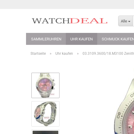
Alle
SAMMLERUHREN
UHR KAUFEN
SCHMUCK KAUFE
»
»
Startseite
Uhr kaufen
03.3109.3600/18.M3100 Zenith 