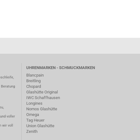
UHRENMARKEN - SCHMUCKMARKEN
Blancpain
schleife,
Breitling
Chopard
– Beratung
Glashütte Original
IWC Schaffhausen
Longines
eu,
Nomos Glashütte
Omega
und voller
Tag Heuer
 wir voll
Union Glashütte
Zenith