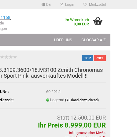
DE
Login
Merkzettel
 1168
Ihr Warenkorb
de
0,00 EUR
ngen
ÜBER UNS
GLOSSAR A-Z
TOP
-28%
3.3109.3600/18.M3100 Ze­nith Chro­no­mas­
r Sport Pink, aus­ver­kauf­tes Mo­dell !!
t.Nr.:
60.291.1
eferzeit:
Lagernd
(Ausland abweichend)
Statt 12.500,00 EUR
Ihr Preis 8.999,00 EUR
inkl. gesetzlicher MwSt.