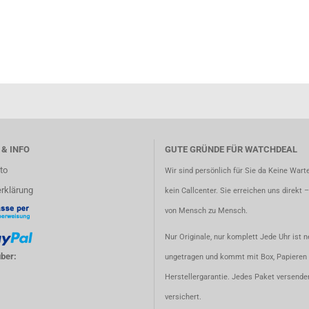
 & INFO
GUTE GRÜNDE FÜR WATCHDEAL
to
Wir sind persönlich für Sie da Keine Warte
rklärung
kein Callcenter. Sie erreichen uns direkt 
von Mensch zu Mensch.
Nur Originale, nur komplett Jede Uhr ist n
ber:
ungetragen und kommt mit Box, Papieren 
Herstellergarantie. Jedes Paket versenden
versichert.