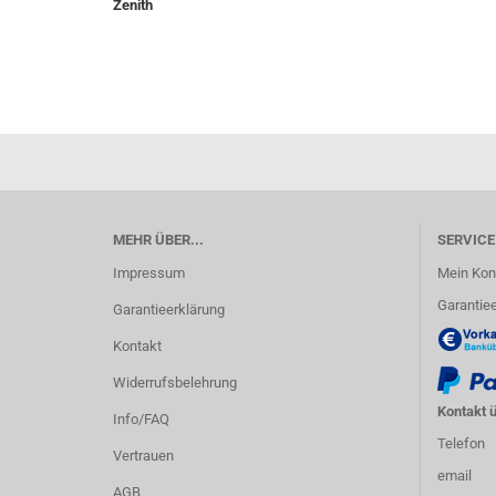
Zenith
MEHR ÜBER...
SERVICE
Impressum
Mein Kon
Garantiee
Garantieerklärung
Kontakt
Widerrufsbelehrung
Kontakt ü
Info/FAQ
Telefon
Vertrauen
email
AGB