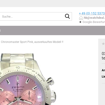
+ 49 (0) 152
5373
Suche...
hb@watchdeal.
★
Google-Bewertu
N
Chronomaster Sport Pink, ausverkauftes Modell !!
0
te
Ar
Li