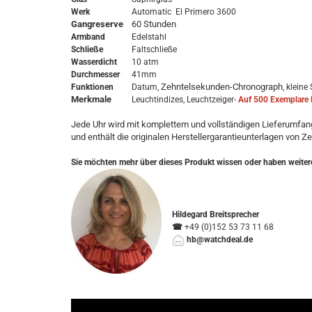
Werk
Automatic El Primero 3600
Gangreserve
60 Stunden
Armband
Edelstahl
Schließe
Faltschließe
Wasserdicht
10 atm
Durchmesser
41mm
Zehntelsekunden-Chronograph
Funktionen
Datum,
, klein
Merkmale
Leuchtindizes, Leuchtzeiger-
Auf 500 Exemplare l
Jede Uhr wird mit komplettem und vollständigen Lieferumfang
und enthält die originalen Herstellergarantieunterlagen von Ze
Sie möchten mehr über dieses Produkt wissen oder haben weiter
Hildegard Breitsprecher
☎
+49 (0)152 53 73 11 68
hb@watchdeal.de